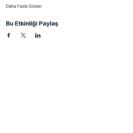
Daha Fazla Göster
Bu Etkinliği Paylaş
Awaken the Hero within
You
Guiding awareness, creativity,
and conscious growth.
LEARN
Shop
Contact