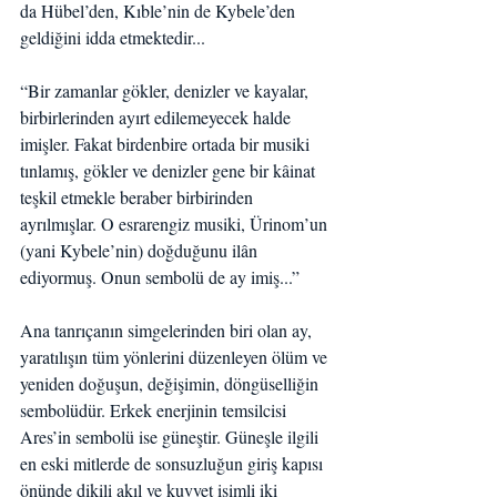
da Hübel’den, Kıble’nin de Kybele’den 
geldiğini idda etmektedir...
“Bir zamanlar gökler, denizler ve kayalar, 
birbirlerinden ayırt edilemeyecek halde 
imişler. Fakat birdenbire ortada bir musiki 
tınlamış, gökler ve denizler gene bir kâinat 
teşkil etmekle beraber birbirinden 
ayrılmışlar. O esrarengiz musiki, Ürinom’un 
(yani Kybele’nin) doğduğunu ilân 
ediyormuş. Onun sembolü de ay imiş...”
Ana tanrıçanın simgelerinden biri olan ay, 
yaratılışın tüm yönlerini düzenleyen ölüm ve 
yeniden doğuşun, değişimin, döngüselliğin 
sembolüdür. Erkek enerjinin temsilcisi 
Ares’in sembolü ise güneştir. Güneşle ilgili 
en eski mitlerde de sonsuzluğun giriş kapısı 
önünde dikili akıl ve kuvvet isimli iki 