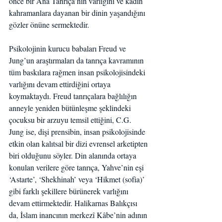
önce bir Ana Tanrıça’nın varlığını ve kadın 
kahramanlara dayanan bir dinin yaşandığını 
gözler önüne sermektedir.
Psikolojinin kurucu babaları Freud ve 
Jung’un araştırmaları da tanrıça kavramının 
tüm baskılara rağmen insan psikolojisindeki 
varlığını devam ettirdiğini ortaya 
koymaktaydı. Freud tanrıçalara bağlılığın 
anneyle yeniden bütünleşme şeklindeki 
çocuksu bir arzuyu temsil ettiğini, C.G. 
Jung ise, dişi prensibin, insan psikolojisinde 
etkin olan kalıtsal bir dizi evrensel arketipten 
biri olduğunu söyler. Din alanında ortaya 
konulan verilere göre tanrıça, Yahve’nin eşi 
‘Astarte’, ‘Shekhinah’ veya ‘Hikmet (sofia)’ 
gibi farklı şekillere bürünerek varlığını 
devam ettirmektedir. Halikarnas Balıkçısı 
da, İslam inancının merkezî Kâbe’nin adının 