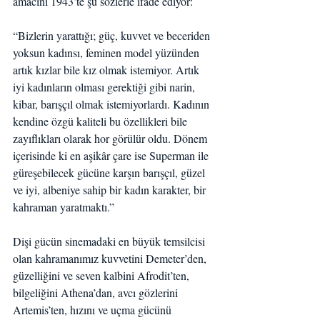
amacını 1943’te şu sözlerle ifade ediyor:
“Bizlerin yarattığı; güç, kuvvet ve beceriden 
yoksun kadınsı, feminen model yüzünden 
artık kızlar bile kız olmak istemiyor. Artık 
iyi kadınların olması gerektiği gibi narin, 
kibar, barışçıl olmak istemiyorlardı. Kadının 
kendine özgü kaliteli bu özellikleri bile 
zayıflıkları olarak hor görülür oldu. Dönem 
içerisinde ki en aşikâr çare ise Superman ile 
güreşebilecek gücüne karşın barışçıl, güzel 
ve iyi, albeniye sahip bir kadın karakter, bir 
kahraman yaratmaktı.”
Dişi gücün sinemadaki en büyük temsilcisi 
olan kahramanımız kuvvetini Demeter’den, 
güzelliğini ve seven kalbini Afrodit’ten, 
bilgeliğini Athena’dan, avcı gözlerini 
Artemis’ten, hızını ve uçma gücünü 