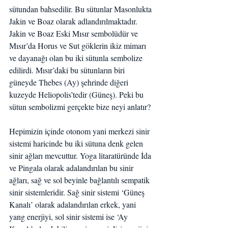
sütundan bahsedilir. Bu sütunlar Masonlukta 
Jakin ve Boaz olarak adlandırılmaktadır. 
Jakin ve Boaz Eski Mısır sembolüdür ve 
Mısır’da Horus ve Sut göklerin ikiz mimarı 
ve dayanağı olan bu iki sütunla sembolize 
edilirdi. Mısır’daki bu sütunların biri 
güneyde Thebes (Ay) şehrinde diğeri 
kuzeyde Heliopolis’tedir (Güneş). Peki bu 
sütun sembolizmi gerçekte bize neyi anlatır?
Hepimizin içinde otonom yani merkezi sinir 
sistemi haricinde bu iki sütuna denk gelen 
sinir ağları mevcuttur. Yoga litaratüründe İda 
ve Pingala olarak adalandırılan bu sinir 
ağları, sağ ve sol beyinle bağlantılı sempatik 
sinir sistemleridir. Sağ sinir sistemi ‘Güneş 
Kanalı’ olarak adalandırılan erkek, yani 
yang enerjiyi, sol sinir sistemi ise ‘Ay 