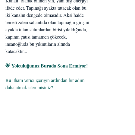
Kanalı’ olarak bilinen yin, yani dişi enerjiyi 
ifade eder. Tapınağı ayakta tutacak olan bu 
iki kanalın dengede olmasıdır. Aksi halde 
temeli zaten sallantıda olan tapınağın girişini 
ayakta tutan sütunlardan birisi yıkıldığında, 
kapının çatısı tamamen çökecek, 
insanoğluda bu yıkıntıların altında 
kalacaktır...
🌟 Yolculuğunuz Burada Sona Ermiyor!
Bu ilham verici içeriğin ardından bir adım 
daha atmak ister misiniz?
e-
🔸 Daha derine inmek için
kitabımızı
 indirin,
🔸Kendi kahramanlık yolculuğunuza 
Ücretsiz Başlangıç 
başlamak için
Kitimizi
 edinin,
🔸Size en uygun eğitimi keşfetmek 