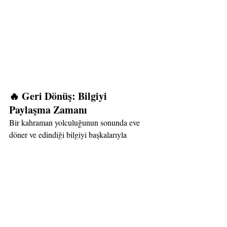
🔥 Geri Dönüş: Bilgiyi 
Paylaşma Zamanı
Bir kahraman yolculuğunun sonunda eve 
döner ve edindiği bilgiyi başkalarıyla 
paylaşır. Benim yolculuğumun en önemli 
diğer kahramanlara rehberlik 
noktası da 
etmek
 oldu.
Şimdi buradayım.İçindeki kahramanı 
uyandırmak için sana bir çağrı yapıyorum.
Arda Eşberk Akademi’de;
Kişisel 
✔️ 
gelişim ve farkındalık eğitimleri
,✔️ 