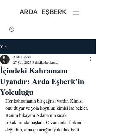
Yazı
Arda Eşberk
27 Şub 2025
3 dakikada okunur
İçindeki Kahramanı
Uyandır: Arda Eşberk’in
Yolculuğu
Her kahramanın bir çağrısı vardır. Kimisi 
onu duyar ve yola koyulur, kimisi ise bekler. 
Benim hikâyem Adana’nın sıcak 
sokaklarında başladı. O zamanlar farkında 
değildim, ama çıkacağım yolculuk beni 