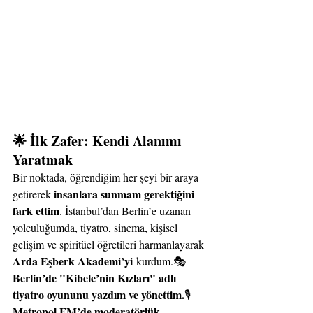
🌟 İlk Zafer: Kendi Alanımı 
Yaratmak
Bir noktada, öğrendiğim her şeyi bir araya 
insanlara sunmam gerektiğini 
getirerek 
fark ettim
. İstanbul’dan Berlin’e uzanan 
yolculuğumda, tiyatro, sinema, kişisel 
gelişim ve spiritüel öğretileri harmanlayarak 
Arda Eşberk Akademi’yi
 kurdum.🎭 
Berlin’de "Kibele’nin Kızları" adlı 
tiyatro oyununu yazdım ve yönettim.
🎙️ 
Metropol FM’de moderatörlük 