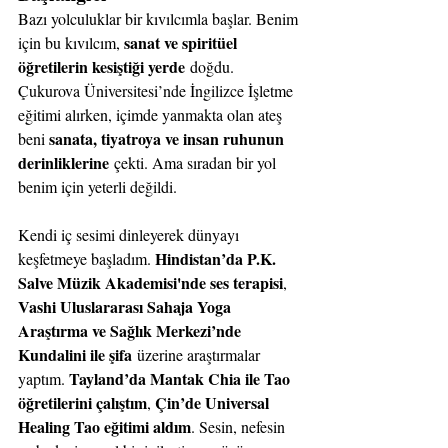
Bazı yolculuklar bir kıvılcımla başlar. Benim 
sanat ve spiritüel 
için bu kıvılcım, 
öğretilerin kesiştiği yerde
 doğdu. 
Çukurova Üniversitesi’nde İngilizce İşletme 
eğitimi alırken, içimde yanmakta olan ateş 
sanata, tiyatroya ve insan ruhunun 
beni 
derinliklerine
 çekti. Ama sıradan bir yol 
benim için yeterli değildi.
Kendi iç sesimi dinleyerek dünyayı 
Hindistan’da P.K. 
keşfetmeye başladım. 
Salve Müzik Akademisi'nde ses terapisi
, 
Vashi Uluslararası Sahaja Yoga 
Araştırma ve Sağlık Merkezi’nde 
Kundalini ile şifa
 üzerine araştırmalar 
Tayland’da Mantak Chia ile Tao 
yaptım. 
öğretilerini çalıştım
Çin’de Universal 
, 
Healing Tao eğitimi aldım
. Sesin, nefesin 