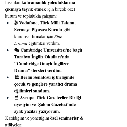
kahramanlık yolculuklarına 
İnsanları 
çıkmaya teşvik etmek
 için birçok özel 
kurum ve toplulukla çalıştım:
Vodafone, Türk Milli Takımı, 
🎬 
Sermaye Piyasası Kurulu
 gibi 
kurumsal firmalar için 
Sine-
Drama
 eğitimleri verdim.
Cambridge Üniversitesi’ne bağlı 
🎭 
Tarabya İngiliz Okulları’nda 
"Cambridge Onaylı İngilizce 
Drama" dersleri verdim.
Berlin Senatosu iş birliğinde 
🏛️ 
çocuk ve gençlere yaratıcı drama 
eğitimleri sundum.
Avrupa Türk Gazeteciler Birliği 
📰 
üyesiyim ve  Şalom Gazetesi’nde 
aylık yazılar yazıyorum.
özel seminerler & 
Katıldığım ve yönettiğim 
atölyeler
: