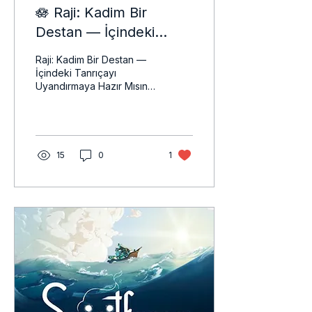
🪷 Raji: Kadim Bir
Destan — İçindeki
Tanrıçayı Uyandırmaya
Raji: Kadim Bir Destan —
Hazır Mısın?
İçindeki Tanrıçayı
Uyandırmaya Hazır Mısın?
Bazı hikâyeler vardır,
sadece kulakla değil
kalple dinlenir. Bazı
oyunlar da sadece ellerle
değil, ruhla oynanır.
15
0
1