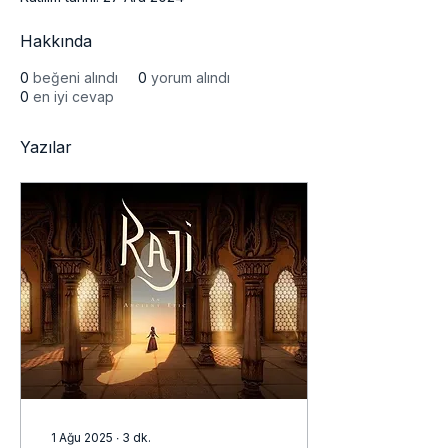
Hakkında
0
beğeni alındı
0
yorum alındı
0
en iyi cevap
Yazılar
1 Ağu 2025
∙
3
dk.