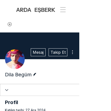
Diğer Eylemler
Mesaj
Takip Et
Yazar
Dila Begüm
Profil
Katılım tarihi: 27 Ara 2024