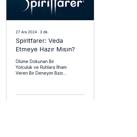
27 Ara 2024
∙
3
dk.
Spiritfarer: Veda
Etmeye Hazır Mısın?
Ölüme Dokunan Bir
Yolculuk ve Ruhlara İlham
Veren Bir Deneyim Bazı
oyunlar vardır ki sizi
sadece eğlendirmekle
kalmaz, aynı zamanda
derin...
29
0
3