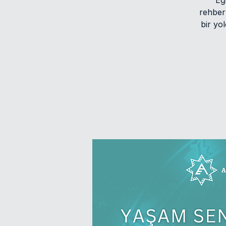
Eğ
rehberl
bir yo