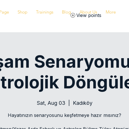
Page
Shop
Trainings
Blog
About Us
More
View points
şam Senaryomu
trolojik Döngül
Sat, Aug 03
  |  
Kadıköy
Hayatınızın senaryosunu keşfetmeye hazır mısınız?