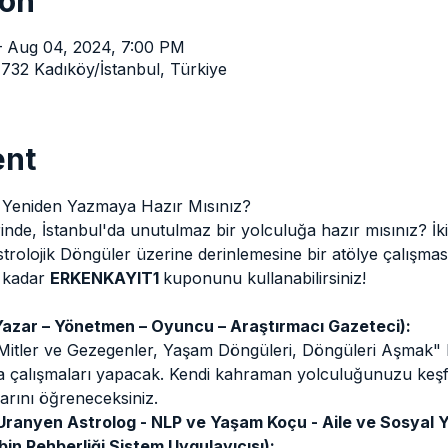
ion
– Aug 04, 2024, 7:00 PM
732 Kadıköy/İstanbul, Türkiye
ent
 Yeniden Yazmaya Hazır Mısınız?
inde, İstanbul'da unutulmaz bir yolculuğa hazır mısınız? İk
lojik Döngüler üzerine derinlemesine bir atölye çalışması s
 kadar 
ERKENKAYIT1 
kuponunu kullanabilirsiniz!
Yazar – Yönetmen – Oyuncu – Araştırmacı Gazeteci):
itler ve Gezegenler, Yaşam Döngüleri, Döngüleri Aşmak" 
ifa çalışmaları yapacak. Kendi kahraman yolculuğunuzu ke
arını öğreneceksiniz.
Uranyen Astrolog - NLP ve Yaşam Koçu - Aile ve Sosyal Y
lbin Rehberliği Sistem Uygulayıcısı):