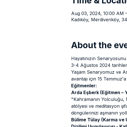
Time & Locat
Aug 03, 2024, 10:00 AM 
Kadıköy, Merdivenköy, 34
About the ev
Hayatınızın Senaryosunu
3-4 Ağustos 2024 tarihler
Yaşam Senaryomuz ve Astro
avantajı için 15 Temmuz'a
Eğitmenler:
Arda Eşberk (Eğitmen – 
"Kahramanın Yolculuğu, M
atölyesi ve meditasyon ş
döngülerinizi aşmanın yoll
Bülime Tülay (Karma ve 
Dizilimi Uygulayıcısı - Ka