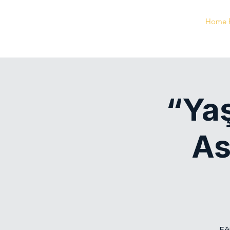
Home 
“Ya
As