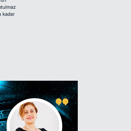
’ün
nutulmaz
a kadar