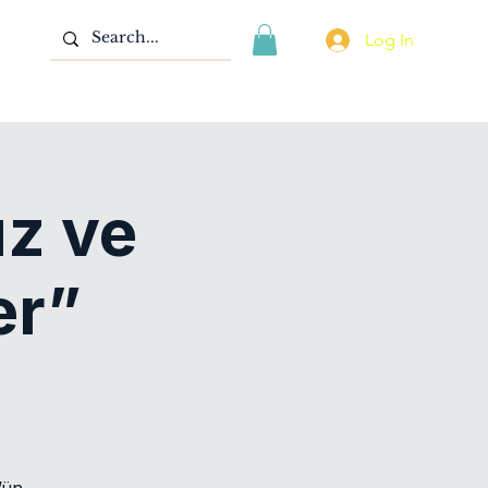
Log In
z ve
er”