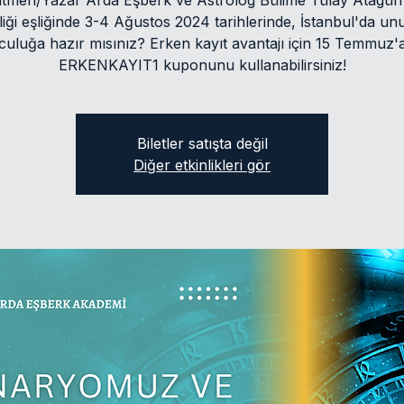
itmen/Yazar Arda Eşberk ve Astrolog Bülime Tülay Atagün
iği eşliğinde 3-4 Ağustos 2024 tarihlerinde, İstanbul'da u
lculuğa hazır mısınız? Erken kayıt avantajı için 15 Temmuz'
ERKENKAYIT1 kuponunu kullanabilirsiniz!
Biletler satışta değil
Diğer etkinlikleri gör