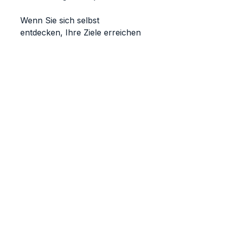
Wenn Sie sich selbst
entdecken, Ihre Ziele erreichen
und Ihr Energielevel steigern
möchten, können Sie mit dem
Buch "Erwecke den Helden in
Dir”
Awaken the Hero within
You
Guiding awareness, creativity,
and conscious growth.
LEARN