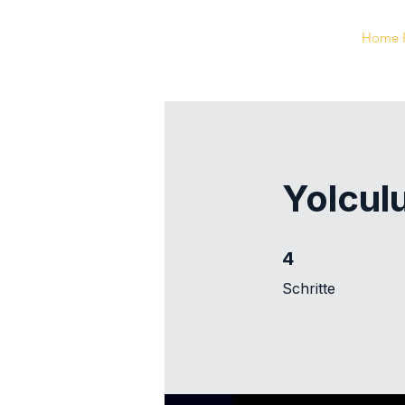
Home 
Yolculu
4 Schritte
4
Schritte