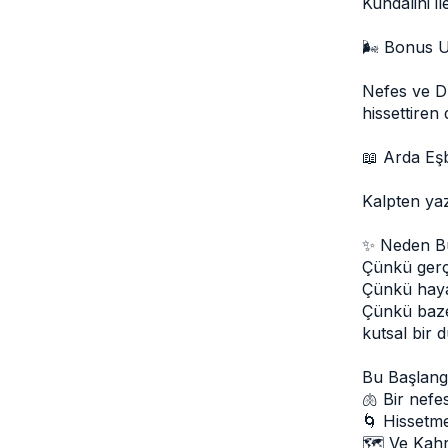
Kundalini i
🌬️ Bonus 
Nefes ve Dü
hissettiren
📖 Arda Eşb
Kalpten yaz
✨ Neden Bu 
Çünkü gerç
Çünkü haya
Çünkü baze
kutsal bir 
Bu Başlang
🫁 Bir nefe
🌀 Hissetme
🗺️ Ve Kah