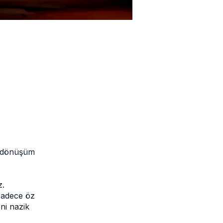
l dönüşüm
z.
 sadece öz
ni nazik