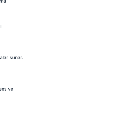
ama
ı
alar sunar.
ses ve