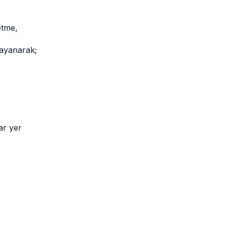
etme,
dayanarak;
ar yer