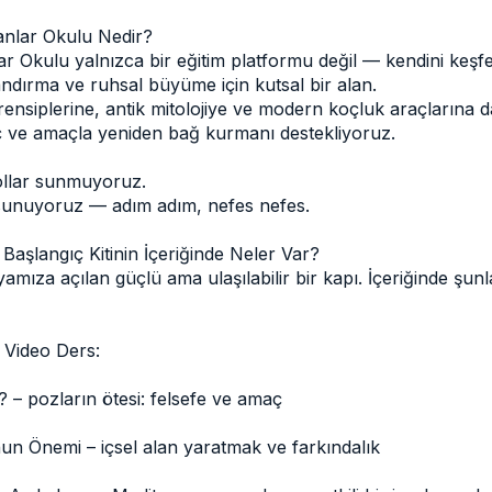
nlar Okulu Nedir?
 Okulu yalnızca bir eğitim platformu değil — kendini keşf
andırma ve ruhsal büyüme için kutsal bir alan.
rensiplerine, antik mitolojiye ve modern koçluk araçlarına 
üç ve amaçla yeniden bağ kurmanı destekliyoruz.
ollar sunmuyoruz.
nuyoruz — adım adım, nefes nefes.
 Başlangıç Kitinin İçeriğinde Neler Var?
yamıza açılan güçlü ama ulaşılabilir bir kapı. İçeriğinde şunl
l Video Ders:
 – pozların ötesi: felsefe ve amaç
un Önemi – içsel alan yaratmak ve farkındalık