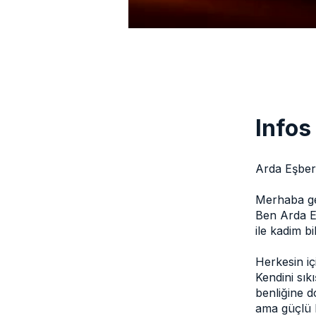
Infos
Arda Eşber
Merhaba ge
Ben Arda E
ile kadim 
Herkesin i
Kendini sık
benliğine d
ama güçlü b