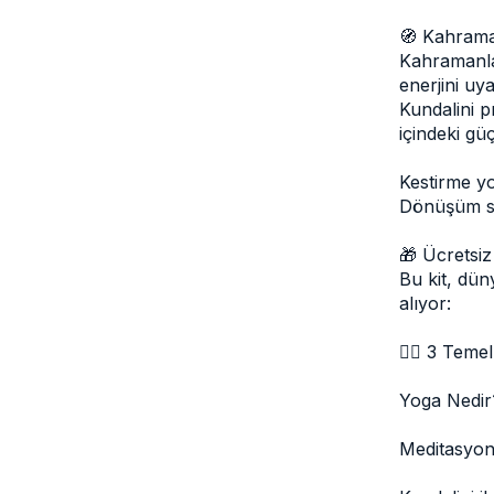
🧭 Kahrama
Kahramanlar
enerjini uy
Kundalini p
içindeki g
Kestirme y
Dönüşüm su
🎁 Ücretsiz
Bu kit, dün
alıyor:
🧘‍♂️ 3 Teme
Yoga Nedir?
Meditasyon