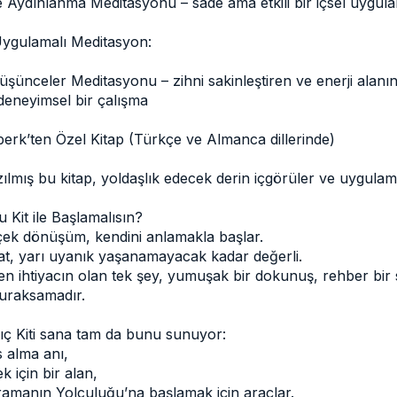
le Aydınlanma Meditasyonu – sade ama etkili bir içsel uygul
Uygulamalı Meditasyon:
şünceler Meditasyonu – zihni sakinleştiren ve enerji alanın
 deneyimsel bir çalışma
erk’ten Özel Kitap (Türkçe ve Almanca dillerinde)
ılmış bu kitap, yoldaşlık edecek derin içgörüler ve uygulam
Kit ile Başlamalısın?
ek dönüşüm, kendini anlamakla başlar.
t, yarı uyanık yaşanamayacak kadar değerli.
n ihtiyacın olan tek şey, yumuşak bir dokunuş, rehber bir 
duraksamadır.
ıç Kiti sana tam da bunu sunuyor:
s alma anı,
k için bir alan,
ramanın Yolculuğu’na başlamak için araçlar.