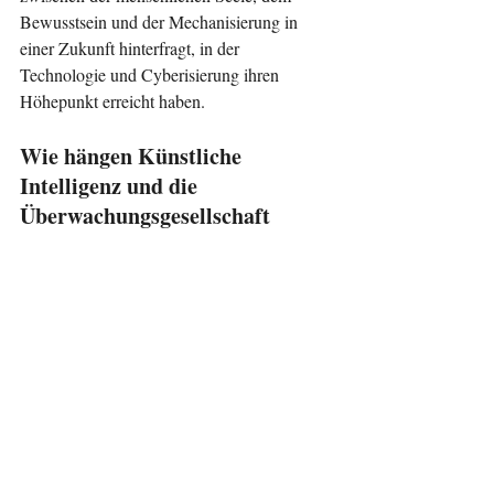
Bewusstsein und der Mechanisierung in 
einer Zukunft hinterfragt, in der 
Technologie und Cyberisierung ihren 
Höhepunkt erreicht haben.
Wie hängen Künstliche 
Intelligenz und die 
Überwachungsgesellschaft 
zusammen?
Künstliche Intelligenz bildet das 
Grundgerüst der Überwachungsgesellschaft 
(Panoptikum), indem sie durch 
Gesichtserkennungssysteme, Sozialkredit-
Bewertungen und biometrische 
Datenverfolgung riesige 
Informationsmengen sofort verarbeitet.