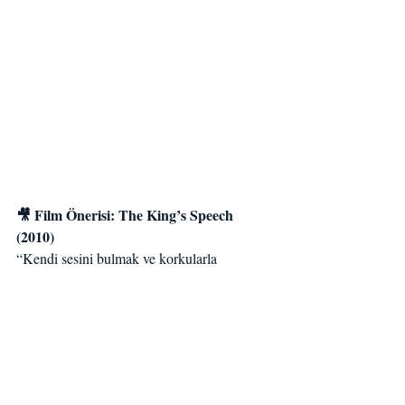
🎥 Film Önerisi: The King’s Speech 
(2010)
“Kendi sesini bulmak ve korkularla 
yüzleşmek üzerine ilham verici bir hikâye.”
Bu film, Kral VI. George’un konuşma 
bozukluğunu aşarak halkın karşısına çıkma 
sürecini anlatıyor. Oyunculuk tekniklerinin 
nefes kontrolü, beden dili ve özgüven 