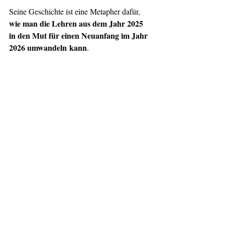
Seine Geschichte ist eine Metapher dafür, 
wie man die Lehren aus dem Jahr 2025 
in den Mut für einen Neuanfang im Jahr 
2026 umwandeln
kann
.
Fazit: Lerne beim Beenden, sei mutig 
beim Beginnen
2025 hat dich reifen lassen, 2026 wird dich 
erneuern.