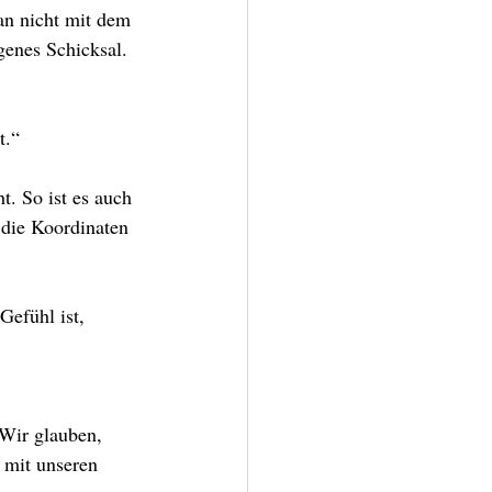
an nicht mit dem 
genes Schicksal.
t.“
t. So ist es auch 
 die Koordinaten 
efühl ist, 
Wir glauben, 
 mit unseren 