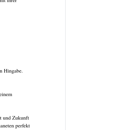
it ihrer 
en Hingabe.
 einem 
t und Zukunft 
aneten perfekt 