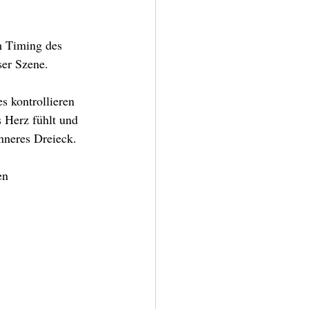
m Timing des 
ser Szene.
 kontrollieren 
 Herz fühlt und 
nneres Dreieck.
en 