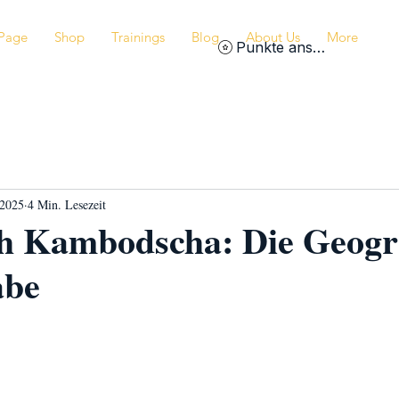
Page
Shop
Trainings
Blog
About Us
More
Punkte ansehen
 2025
4 Min. Lesezeit
ch Kambodscha: Die Geogr
abe