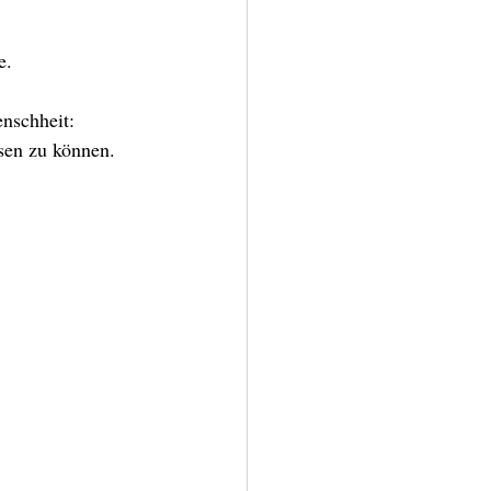
e. 
enschheit:
sen zu können. 