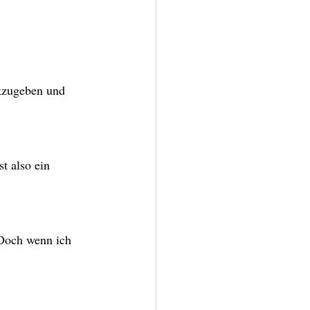
ckzugeben und 
t also ein 
Doch wenn ich 