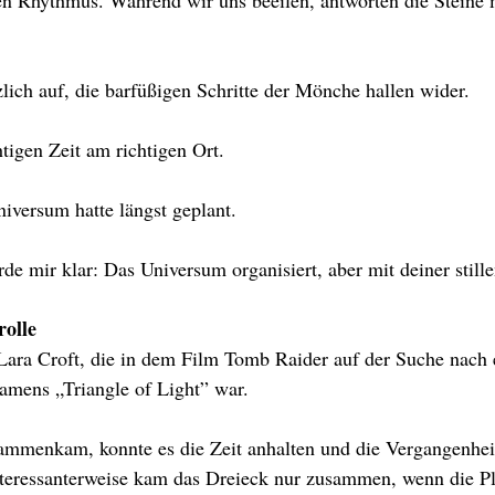
en Rhythmus. Während wir uns beeilen, antworten die Steine m
zlich auf, die barfüßigen Schritte der Mönche hallen wider.
htigen Zeit am richtigen Ort.
niversum hatte längst geplant.
 mir klar: Das Universum organisiert, aber mit deiner still
rolle
 Lara Croft, die in dem Film Tomb Raider auf der Suche nach
amens „Triangle of Light” war.
mmenkam, konnte es die Zeit anhalten und die Vergangenhei
nteressanterweise kam das Dreieck nur zusammen, wenn die Pl